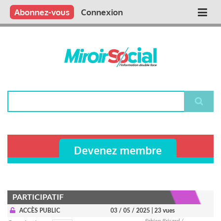
Aller
Qui sommes nous ?
Vous publiez
Nous publions
Contactez-nous
Abonnez-vous
Connexion
Main
au
contenu
navigation
principal
Rechercher
Devenez membre
PARTICIPATIF
ACCÈS PUBLIC
03 / 05 / 2025
| 23 vues
Fabien Brisard /