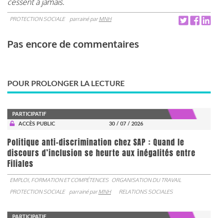
cessent à jamais.
PROTECTION SOCIALE
parrainé par
MNH
Pas encore de commentaires
POUR PROLONGER LA LECTURE
PARTICIPATIF
ACCÈS PUBLIC
30 / 07 / 2026
Politique anti-discrimination chez SAP : Quand le
discours d’inclusion se heurte aux inégalités entre
Filiales
EMPLOI, FORMATION ET COMPÉTENCES
ORGANISATION DU TRAVAIL
PROTECTION SOCIALE
parrainé par
MNH
RELATIONS SOCIALES
PARTICIPATIF