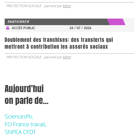
PROTECTION SOCIALE
parrainé par
MNH
PARTICIPATIF
ACCÈS PUBLIC
24 / 07 / 2026
Doublement des franchises: des transferts qui
mettront à contribution les assurés sociaux
PROTECTION SOCIALE
parrainé par
MNH
Aujourd'hui
on parle de...
SciencesPo,
FO France travail,
SNPEA CFDT