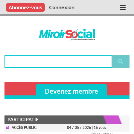
Aller
Qui sommes nous ?
Vous publiez
Nous publions
Contactez-nous
Abonnez-vous
Connexion
Main
au
contenu
navigation
principal
Rechercher
Devenez membre
PARTICIPATIF
ACCÈS PUBLIC
04 / 05 / 2026
| 16 vues
Justine Guigues /