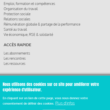
Emploi, formation et compétences
Organisation du travail
Protection sociale
Relations sociales
Rémunération globale & partage de la performance
Santé au travail
Vie économique, RSE & solidarité
ACCÈS RAPIDE
Les abonnements
Les rencontres
Les ressources
© 2019 Miroir Social - Réalisé par
Cafffeine
Nous utilisons des cookies sur ce site pour améliorer votre
expérience d'utilisateur.
Mentions légales et condition générale d’utilisation et
En cliquant sur un lien de cette page, vous nous donnez votre
Pied
d’abonnement
Plus d'infos
consentement de définir des cookies.