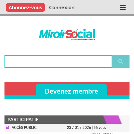
Aller
Qui sommes nous ?
Vous publiez
Nous publions
Contactez-nous
Abonnez-vous
Connexion
Main
au
contenu
navigation
principal
Rechercher
Devenez membre
PARTICIPATIF
ACCÈS PUBLIC
23 / 01 / 2026
| 55 vues
Justine Guigues /