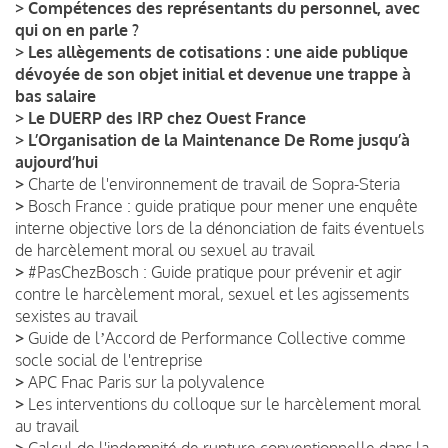
>
Compétences des représentants du personnel, avec
qui on en parle ?
>
Les allègements de cotisations : une aide publique
dévoyée de son objet initial et devenue une trappe à
bas salaire
>
Le DUERP des IRP chez Ouest France
>
L’Organisation de la Maintenance De Rome jusqu’à
aujourd’hui
>
Charte de l'environnement de travail de Sopra-Steria
>
Bosch France : guide pratique pour mener une enquête
interne objective lors de la dénonciation de faits éventuels
de harcèlement moral ou sexuel au travail
>
#PasChezBosch : Guide pratique pour prévenir et agir
contre le harcèlement moral, sexuel et les agissements
sexistes au travail
>
Guide de lʼAccord de Performance Collective comme
socle social de l'entreprise
>
APC Fnac Paris sur la polyvalence
>
Les interventions du colloque sur le harcèlement moral
au travail
>
Calcul de l'indemnité de rupture conventionnelle dans la