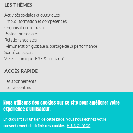
LES THÈMES
Activités sociales et culturelles
Emploi, formation et compétences
Organisation du travail
Protection sociale
Relations sociales
Rémunération globale & partage de la performance
Santé au travail
Vie économique, RSE & solidarité
ACCÈS RAPIDE
Les abonnements
Les rencontres
Les ressources
Nous utilisons des cookies sur ce site pour améliorer votre
expérience d'utilisateur.
© 2019 Miroir Social - Réalisé par
Cafffeine
En cliquant sur un lien de cette page, vous nous donnez votre
Plus d'infos
consentement de définir des cookies.
Mentions légales et condition générale d’utilisation et