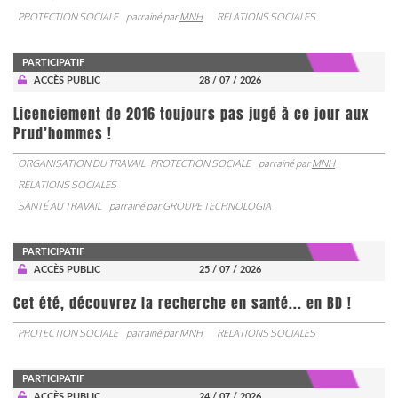
PROTECTION SOCIALE
parrainé par
MNH
RELATIONS SOCIALES
PARTICIPATIF
ACCÈS PUBLIC
28 / 07 / 2026
Licenciement de 2016 toujours pas jugé à ce jour aux
Prud’hommes !
ORGANISATION DU TRAVAIL
PROTECTION SOCIALE
parrainé par
MNH
RELATIONS SOCIALES
SANTÉ AU TRAVAIL
parrainé par
GROUPE TECHNOLOGIA
PARTICIPATIF
ACCÈS PUBLIC
25 / 07 / 2026
Cet été, découvrez la recherche en santé... en BD !
PROTECTION SOCIALE
parrainé par
MNH
RELATIONS SOCIALES
PARTICIPATIF
ACCÈS PUBLIC
24 / 07 / 2026