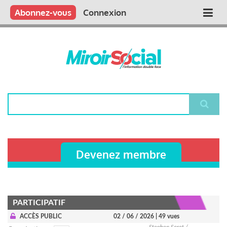
Aller
Qui sommes nous ?
Vous publiez
Nous publions
Contactez-nous
Abonnez-vous
Connexion
Main
au
contenu
navigation
principal
Rechercher
Devenez membre
PARTICIPATIF
ACCÈS PUBLIC
02 / 06 / 2026
| 49 vues
Stephen Soret /