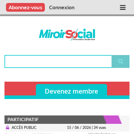
Aller
Qui sommes nous ?
Vous publiez
Nous publions
Contactez-nous
Abonnez-vous
Connexion
Main
au
contenu
navigation
principal
Rechercher
Devenez membre
PARTICIPATIF
ACCÈS PUBLIC
15 / 06 / 2026
| 34 vues
Valentin Rodriguez