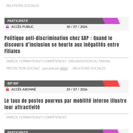
RELATIONS SOCIALES
PARTICIPATIF
ACCÈS PUBLIC
30 / 07 / 2026
Politique anti-discrimination chez SAP : Quand le
discours d’inclusion se heurte aux inégalités entre
Filiales
EMPLOI, FORMATION ET COMPÉTENCES
ORGANISATION DU TRAVAIL
PROTECTION SOCIALE
parrainé par
MNH
RELATIONS SOCIALES
BIP BIP
ACCÈS ABONNÉ
29 / 07 / 2026
Le taux de postes pourvus par mobilité interne illustre
leur attractivité
EMPLOI, FORMATION ET COMPÉTENCES
PARTICIPATIF