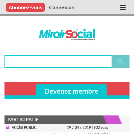
Aller
Qui sommes nous ?
Vous publiez
Nous publions
Contactez-nous
Abonnez-vous
Connexion
Main
au
contenu
navigation
principal
Rechercher
Devenez membre
PARTICIPATIF
ACCÈS PUBLIC
19 / 04 / 2019
| 902 vues
Laurent Milet /