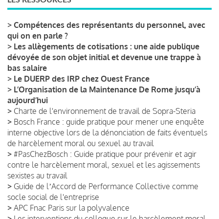
>
Compétences des représentants du personnel, avec
qui on en parle ?
>
Les allègements de cotisations : une aide publique
dévoyée de son objet initial et devenue une trappe à
bas salaire
>
Le DUERP des IRP chez Ouest France
>
L’Organisation de la Maintenance De Rome jusqu’à
aujourd’hui
>
Charte de l'environnement de travail de Sopra-Steria
>
Bosch France : guide pratique pour mener une enquête
interne objective lors de la dénonciation de faits éventuels
de harcèlement moral ou sexuel au travail
>
#PasChezBosch : Guide pratique pour prévenir et agir
contre le harcèlement moral, sexuel et les agissements
sexistes au travail
>
Guide de lʼAccord de Performance Collective comme
socle social de l'entreprise
>
APC Fnac Paris sur la polyvalence
>
Les interventions du colloque sur le harcèlement moral