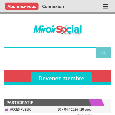
Aller
Qui sommes nous ?
Vous publiez
Nous publions
Contactez-nous
Abonnez-vous
Connexion
Main
au
contenu
navigation
principal
Rechercher
Devenez membre
PARTICIPATIF
ACCÈS PUBLIC
30 / 04 / 2026
| 28 vues
Edwin Liard /