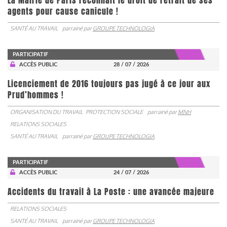
La Mairie de Paris reconnait le droit de retrait de ses
agents pour cause canicule !
SANTÉ AU TRAVAIL
parrainé par
GROUPE TECHNOLOGIA
PARTICIPATIF
ACCÈS PUBLIC
28 / 07 / 2026
Licenciement de 2016 toujours pas jugé à ce jour aux
Prud’hommes !
ORGANISATION DU TRAVAIL
PROTECTION SOCIALE
parrainé par
MNH
RELATIONS SOCIALES
SANTÉ AU TRAVAIL
parrainé par
GROUPE TECHNOLOGIA
PARTICIPATIF
ACCÈS PUBLIC
24 / 07 / 2026
Accidents du travail à La Poste : une avancée majeure
RELATIONS SOCIALES
SANTÉ AU TRAVAIL
parrainé par
GROUPE TECHNOLOGIA