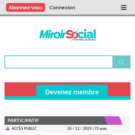
Aller
Qui sommes nous ?
Vous publiez
Nous publions
Contactez-nous
Abonnez-vous
Connexion
Main
au
contenu
navigation
principal
Rechercher
Devenez membre
PARTICIPATIF
ACCÈS PUBLIC
05 / 12 / 2025
| 73 vues
Hervé Guindé /