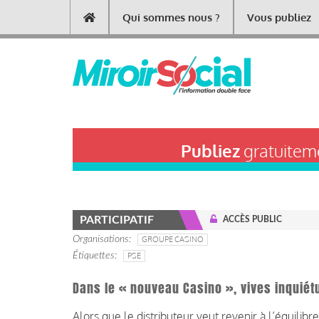
Aller
Qui sommes nous ?
Vous publiez
Main
au
contenu
navigation
principal
Publiez
gratuiteme
PARTICIPATIF
ACCÈS PUBLIC
Organisations
GROUPE CASINO
Étiquettes
PSE
Dans le « nouveau Casino », vives inquiét
Alors que le distributeur veut revenir à l’équilib