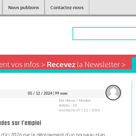
Nous publions
Contactez-nous
Rechercher
nt vos infos >
Recevez
la Newsletter >
05 / 12 / 2024
| 99 vues
Elie Hiesse / Membre
Articles : 10
Inscrit(e) le 07 / 11 / 2024
udes sur l'emploi
re d’ici 2026 par le déploiement d’un nouveau plan