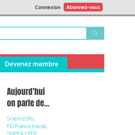
Connexion
Abonnez-vous
Devenez membre
Aujourd'hui
on parle de...
SciencesPo,
FO France travail,
SNPEA CFDT