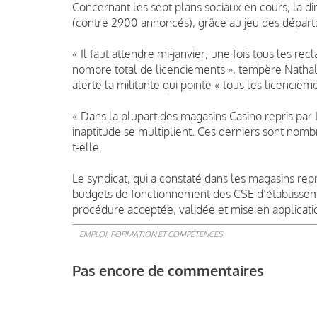
Concernant les sept plans sociaux en cours, la d
(contre 2900 annoncés), grâce au jeu des départs 
« Il faut attendre mi-janvier, une fois tous les r
nombre total de licenciements », tempère Nathalie
alerte la militante qui pointe « tous les licencieme
« Dans la plupart des magasins Casino repris par
inaptitude se multiplient. Ces derniers sont nom
t-elle.
Le syndicat, qui a constaté dans les magasins rep
budgets de fonctionnement des CSE d’établisseme
procédure acceptée, validée et mise en applicati
EMPLOI, FORMATION ET COMPÉTENCES
Pas encore de commentaires