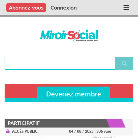
Aller
Qui sommes nous ?
Vous publiez
Nous publions
Contactez-nous
Abonnez-vous
Connexion
Main
au
contenu
navigation
principal
Rechercher
Devenez membre
PARTICIPATIF
ACCÈS PUBLIC
04 / 08 / 2025
| 306 vues
Hélène Fauvel /