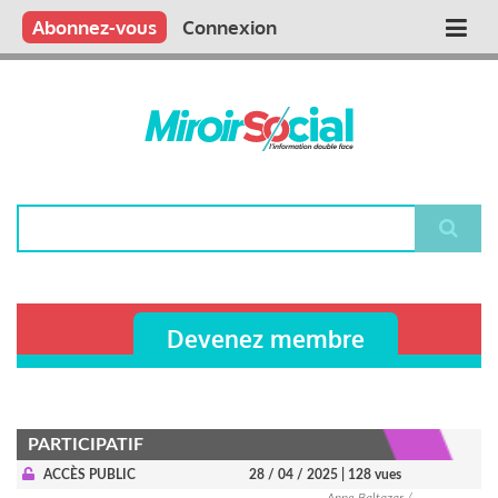
Aller
Qui sommes nous ?
Vous publiez
Nous publions
Contactez-nous
Abonnez-vous
Connexion
Main
au
contenu
navigation
principal
Rechercher
Devenez membre
PARTICIPATIF
ACCÈS PUBLIC
28 / 04 / 2025
| 128 vues
Anne Baltazar /