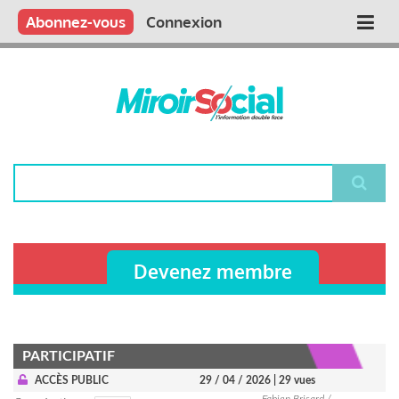
Aller
Qui sommes nous ?
Vous publiez
Nous publions
Contactez-nous
Abonnez-vous
Connexion
Main
au
contenu
navigation
principal
Rechercher
Devenez membre
PARTICIPATIF
ACCÈS PUBLIC
29 / 04 / 2026
| 29 vues
Fabien Brisard /