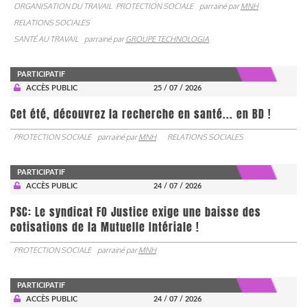
ORGANISATION DU TRAVAIL
PROTECTION SOCIALE
parrainé par
MNH
RELATIONS SOCIALES
SANTÉ AU TRAVAIL
parrainé par
GROUPE TECHNOLOGIA
PARTICIPATIF
ACCÈS PUBLIC
25 / 07 / 2026
Cet été, découvrez la recherche en santé... en BD !
PROTECTION SOCIALE
parrainé par
MNH
RELATIONS SOCIALES
PARTICIPATIF
ACCÈS PUBLIC
24 / 07 / 2026
PSC: Le syndicat FO Justice exige une baisse des
cotisations de la Mutuelle Intériale !
PROTECTION SOCIALE
parrainé par
MNH
PARTICIPATIF
ACCÈS PUBLIC
24 / 07 / 2026