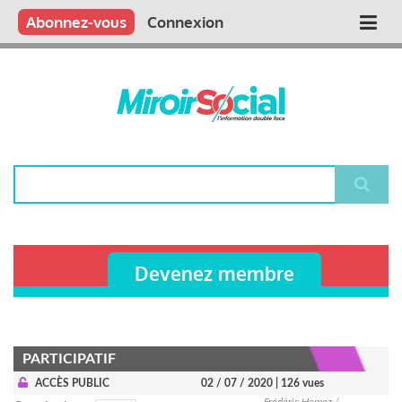
Aller
Qui sommes nous ?
Vous publiez
Nous publions
Contactez-nous
Abonnez-vous
Connexion
Main
au
contenu
navigation
principal
Rechercher
Devenez membre
PARTICIPATIF
ACCÈS PUBLIC
02 / 07 / 2020
| 126 vues
Frédéric Homez /