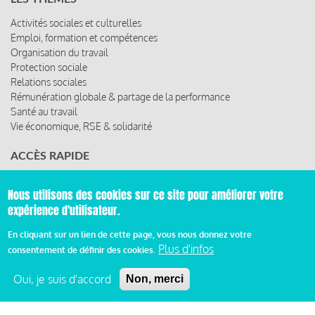
Activités sociales et culturelles
Emploi, formation et compétences
Organisation du travail
Protection sociale
Relations sociales
Rémunération globale & partage de la performance
Santé au travail
Vie économique, RSE & solidarité
ACCÈS RAPIDE
Les abonnements
Nous utilisons des cookies sur ce site pour améliorer votre
Les rencontres
expérience d'utilisateur.
Les ressources
En cliquant sur un lien de cette page, vous nous donnez votre
Plus d'infos
consentement de définir des cookies.
© 2019 Miroir Social - Réalisé par
Cafffeine
Oui, je suis d'accord
Non, merci
Mentions légales et condition générale d’utilisation et
d’abonnement