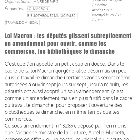
Organisations
MAIRE DE PARIS
/ Membre
Étiquettes
LOI MACRON
Articles : 285
Inscrit(e) le 25 / 11
BIBLIOTHÈQUES MUNICIPALES
/ 2011
TRAVAIL DOMINICAL
Loi Macron : les députés glissent subrepticement
un amendement pour ouvrir, comme les
commerces, les bibliothèques le dimanche
C’est que l’on appelle un petit coup en douce. Dans le
cadre de la loi Macron qui généralise désormais un peu
plus le travail le dimanche (certaines zones seront même
autorisées à ouvrir sept jours sur sept jusqu’à minuit), les
députés ont aussi adopté un sous-amendement (c’est
comme un amendement mais en plus furtif) dans le cadre
du travail le dimanche, pour proposer l'ouverture des
bibliothèques le dimanche, en même temps que les
commerces.
Ce sous-amendement (n° 3289), déposé par rien moins
que l’ancienne ministre de la Culture, Aurélie Filippetti,
propose en effet « qu'un conseil municipal qui discute de