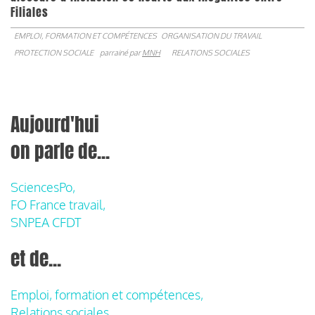
Filiales
EMPLOI, FORMATION ET COMPÉTENCES
ORGANISATION DU TRAVAIL
PROTECTION SOCIALE
parrainé par
MNH
RELATIONS SOCIALES
Aujourd'hui
on parle de...
SciencesPo,
FO France travail,
SNPEA CFDT
et de...
Emploi, formation et compétences,
Relations sociales,