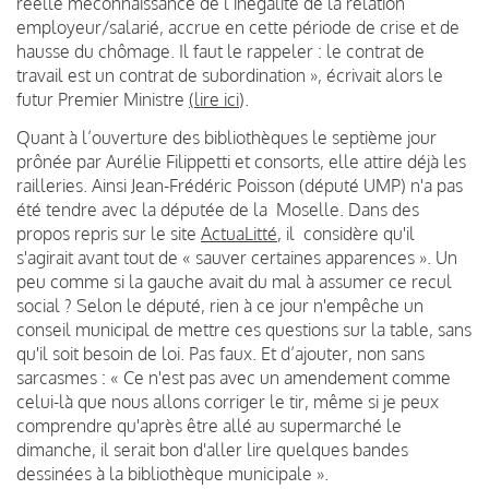
réelle méconnaissance de l’inégalité de la relation
employeur/salarié, accrue en cette période de crise et de
hausse du chômage. Il faut le rappeler : le contrat de
travail est un contrat de subordination », écrivait alors le
futur Premier Ministre
(lire ici
).
Quant à l’ouverture des bibliothèques le septième jour
prônée par Aurélie Filippetti et consorts, elle attire déjà les
railleries. Ainsi Jean-Frédéric Poisson (député UMP) n'a pas
été tendre avec la députée de la Moselle. Dans des
propos repris sur le site
ActuaLitté
, il considère qu'il
s'agirait avant tout de « sauver certaines apparences ». Un
peu comme si la gauche avait du mal à assumer ce recul
social ? Selon le député, rien à ce jour n'empêche un
conseil municipal de mettre ces questions sur la table, sans
qu'il soit besoin de loi. Pas faux. Et d’ajouter, non sans
sarcasmes : « Ce n'est pas avec un amendement comme
celui-là que nous allons corriger le tir, même si je peux
comprendre qu'après être allé au supermarché le
dimanche, il serait bon d'aller lire quelques bandes
dessinées à la bibliothèque municipale ».