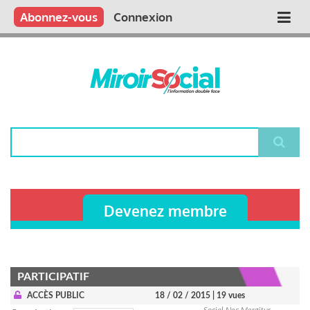
Aller
Qui sommes nous ?
Vous publiez
Nous publions
Contactez-nous
Abonnez-vous
Connexion
Main
au
contenu
navigation
principal
Rechercher
Devenez membre
PARTICIPATIF
ACCÈS PUBLIC
18 / 02 / 2015
| 19 vues
Social Nec Mergitur