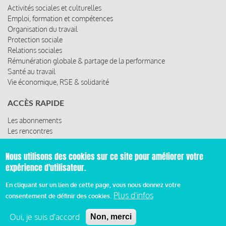
Activités sociales et culturelles
Emploi, formation et compétences
Organisation du travail
Protection sociale
Relations sociales
Rémunération globale & partage de la performance
Santé au travail
Vie économique, RSE & solidarité
ACCÈS RAPIDE
Les abonnements
Les rencontres
Les ressources
Nous utilisons des cookies sur ce site pour améliorer votre
expérience d'utilisateur.
© 2019 Miroir Social - Réalisé par
Cafffeine
En cliquant sur un lien de cette page, vous nous donnez votre
Plus d'infos
consentement de définir des cookies.
Mentions légales et condition générale d’utilisation et
Pied
d’abonnement
Oui, je suis d'accord
Non, merci