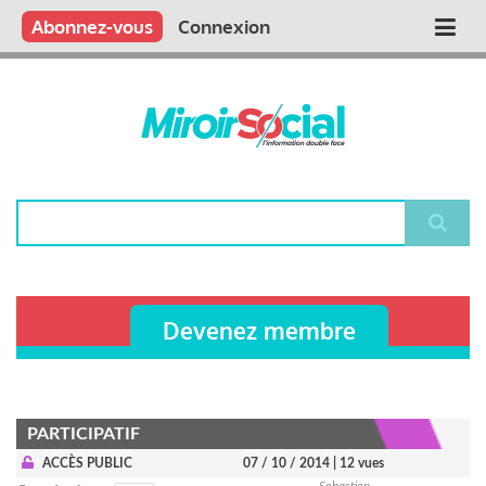
Aller
Qui sommes nous ?
Vous publiez
Nous publions
Contactez-nous
Abonnez-vous
Connexion
Main
au
contenu
navigation
principal
Rechercher
Devenez membre
PARTICIPATIF
ACCÈS PUBLIC
07 / 10 / 2014
| 12 vues
Sebastien