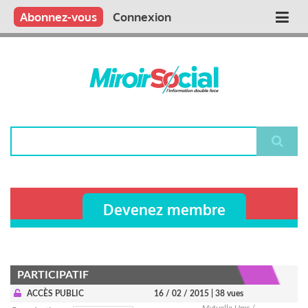
Aller
Qui sommes nous ?
Vous publiez
Nous publions
Contactez-nous
Abonnez-vous
Connexion
Main
au
contenu
navigation
principal
Rechercher
Devenez membre
PARTICIPATIF
ACCÈS PUBLIC
16 / 02 / 2015
| 38 vues
Mutuelle Umc /