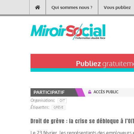
Aller
Qui sommes nous ?
Vous publiez
Main
au
contenu
navigation
principal
Publiez
gratuiteme
PARTICIPATIF
ACCÈS PUBLIC
Organisations
OIT
Étiquettes
GRÈVE
Droit de grève : la crise se débloque à l’OI
Le 23 février, les représentants des employeurs et