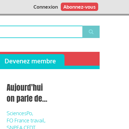
Connexion
Abonnez-vous
Devenez membre
Aujourd'hui
on parle de...
SciencesPo,
FO France travail,
SNPEA CFDT