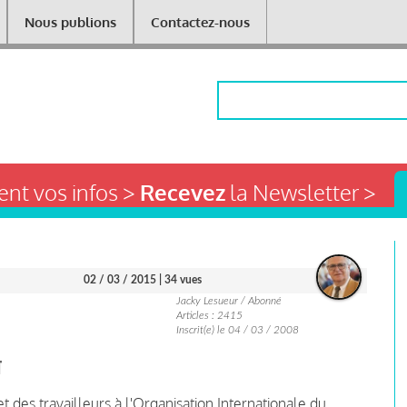
Nous publions
Contactez-nous
Rechercher
nt vos infos >
Recevez
la Newsletter >
02 / 03 / 2015
| 34 vues
Jacky Lesueur / Abonné
Articles : 2415
Inscrit(e) le 04 / 03 / 2008
T
 des travailleurs à l'Organisation Internationale du