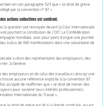
l et bien en son paragraphe 523 que « le droit de grève
rotégé par la convention n° 87 ».
r des actions collectives est confirmé.
 la question soit renvoyée devant la Cour Internationale
révoit pourtant la constitution de l’OIT. La Confédération
e campagne mondiale, avec pour point d’orgue une journée
é lieu à plus de 100 manifestations dans une soixantaine de
 spéciale a réuni des représentants des employeurs, des
vrier, à Genève.
 des employeurs et de celui des travailleurs ainsi qu’une
 trouve aucune référence explicite à la convention 87
efois accepté de réaffirmer que « le droit de mener des
ployeurs pour soutenir leurs intérêts professionnels
isation Internationale du Travail ».
 le droit de grève est lié à la liberté syndicale, qui est