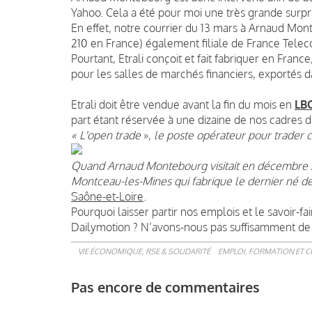
Yahoo. Cela a été pour moi une très grande surpr
En effet, notre courrier du 13 mars à Arnaud Mont
210 en France) également filiale de France Tele
Pourtant, Etrali conçoit et fait fabriquer en Fra
pour les salles de marchés financiers, exportés 
Etrali doit être vendue avant la fin du mois en
LB
part étant réservée à une dizaine de nos cadres di
« L'open trade
»
, le poste opérateur pour trader c
Quand Arnaud Montebourg visitait en décembre 20
Montceau-les-Mines qui fabrique le dernier né des
Saône-et-Loire
.
Pourquoi laisser partir nos emplois et le savoir-f
Dailymotion ? N’avons-nous pas suffisamment d
VIE ÉCONOMIQUE, RSE & SOLIDARITÉ
EMPLOI, FORMATION ET 
Pas encore de commentaires