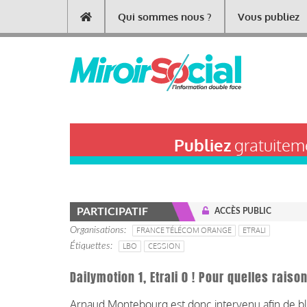
Aller
Qui sommes nous ?
Vous publiez
Main
au
contenu
navigation
principal
Publiez
gratuiteme
PARTICIPATIF
ACCÈS PUBLIC
Organisations
FRANCE TÉLÉCOM ORANGE
ETRALI
Étiquettes
LBO
CESSION
Dailymotion 1, Etrali 0 ! Pour quelles raiso
Arnaud Montebourg est donc intervenu afin de blo