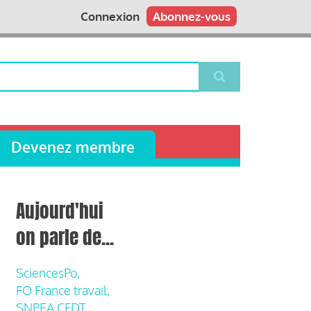
Connexion
Abonnez-vous
Devenez membre
Aujourd'hui
on parle de...
SciencesPo,
FO France travail,
SNPEA CFDT