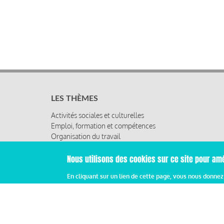
LES THÈMES
Activités sociales et culturelles
Emploi, formation et compétences
Organisation du travail
Protection sociale
Relations sociales
Nous utilisons des cookies sur ce site pour amé
Rémunération globale & partage de la performance
En cliquant sur un lien de cette page, vous nous donne
Santé au travail
Vie économique, RSE & solidarité