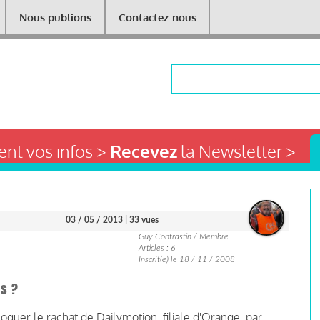
Nous publions
Contactez-nous
Rechercher
nt vos infos >
Recevez
la Newsletter >
03 / 05 / 2013
| 33 vues
Guy Contrastin / Membre
Articles : 6
Inscrit(e) le 18 / 11 / 2008
ns ?
quer le rachat de Dailymotion, filiale d'Orange, par