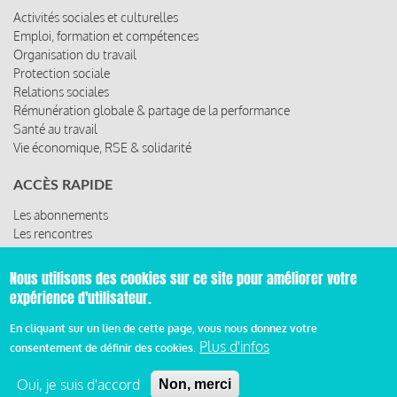
LES THÈMES
Activités sociales et culturelles
Emploi, formation et compétences
Organisation du travail
Protection sociale
Relations sociales
Rémunération globale & partage de la performance
Santé au travail
Vie économique, RSE & solidarité
ACCÈS RAPIDE
Les abonnements
Les rencontres
Nous utilisons des cookies sur ce site pour améliorer votre
Les ressources
expérience d'utilisateur.
En cliquant sur un lien de cette page, vous nous donnez votre
Plus d'infos
consentement de définir des cookies.
© 2019 Miroir Social - Réalisé par
Cafffeine
Oui, je suis d'accord
Non, merci
Mentions légales et condition générale d’utilisation et