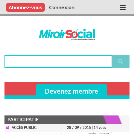
Aller
Qui sommes nous ?
Vous publiez
Nous publions
Contactez-nous
Abonnez-vous
Connexion
Main
au
contenu
navigation
principal
Rechercher
Devenez membre
PARTICIPATIF
ACCÈS PUBLIC
28 / 09 / 2015
| 14 vues
Audrey Minart /