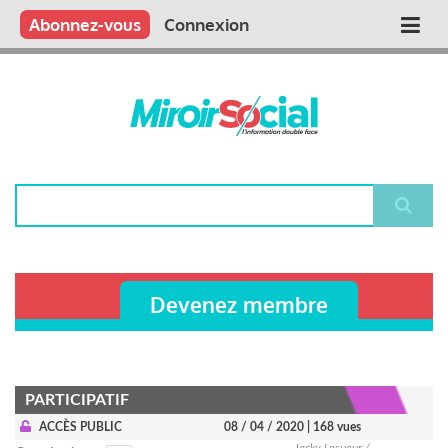
Aller
Qui sommes nous ?
Vous publiez
Nous publions
Contactez-nous
Abonnez-vous
Connexion
Main
au
contenu
navigation
principal
Rechercher
Devenez membre
PARTICIPATIF
ACCÈS PUBLIC
08 / 04 / 2020
| 168 vues
Jacky Lesueur /