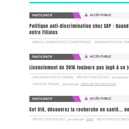
ACCÈS PUBLIC
PARTICIPATIF
Politique anti-discrimination chez SAP : Quand
entre Filiales
EMPLOI, FORMATION ET COMPÉTENCES
ORGANISATION DU TRA
ACCÈS PUBLIC
PARTICIPATIF
Licenciement de 2016 toujours pas jugé à ce 
ORGANISATION DU TRAVAIL
PROTECTION SOCIALE
parrainé par
SANTÉ AU TRAVAIL
parrainé par
GROUPE TECHNOLOGIA
ACCÈS PUBLIC
PARTICIPATIF
Cet été, découvrez la recherche en santé... en
PROTECTION SOCIALE
parrainé par
MNH
RELATIONS SOCIALES