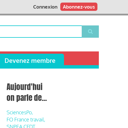
Connexion
Abonnez-vous
Devenez membre
Aujourd'hui
on parle de...
SciencesPo,
FO France travail,
SNPEA CFDT