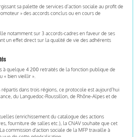
issant sa palette de services d’action sociale au profit de
romoteur » des accords conclus ou en cours de
aille notamment sur 3 accords-cadres en faveur de ses
t un effet direct sur la qualité de vie des adhérents
ités
s à quelque 4 200 retraités de la fonction publique de
« bien vieillir ».
épartis dans trois régions, ce protocole est aujourd’hui
rance, du Languedoc-Roussillon, de Rhône-Alpes et de
utuelles (enrichissement du catalogue des actions
, fourniture de salles etc.), la CNAV souhaite que cet
 La commission d'action sociale de la MFP travaille à
n vue de cette généralisation.