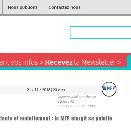
Nous publions
Contactez-nous
Rechercher
nt vos infos >
Recevez
la Newsletter >
21 / 11 / 2018
| 23 vues
Laurence Tribillac / Abonné
Articles : 32
Inscrit(e) le 09 / 07 / 2008
nfants et endettement : la MFP élargit sa palette