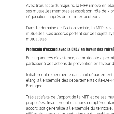
Avec trois accords majeurs, la MFP innove en élarg
ses mutuelles membres et assoit son rôle de « p
négociation, auprès de ses interlocuteurs.
Dans le domaine de l’action sociale, la MFP trav
mutuelles. Ces accords portent sur des sujets ayan
mutualistes.
Protocole d'accord avec la CNAV en faveur des retra
En cinq années d’existence, ce protocole a permi
participer à des actions de prévention en faveur du 
Initialement expérimenté dans huit départements r
élargi à l’ensemble des départements d'Île-De-F
Bretagne.
Très satisfaite de l’apport de la MFP et de ses m
proposées, financement d’actions complémentaires
accord soit généralisé à l’ensemble du territoire.
différents scenarii d’organisation envisageables e