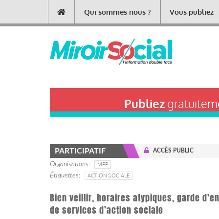
Aller
Qui sommes nous ?
Vous publiez
Main
au
contenu
navigation
principal
Publiez
gratuiteme
PARTICIPATIF
ACCÈS PUBLIC
Organisations
MFP
Étiquettes
ACTION SOCIALE
Bien veillir, horaires atypiques, garde d'e
de services d’action sociale