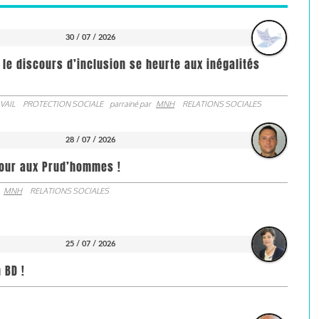
30 / 07 / 2026
 le discours d’inclusion se heurte aux inégalités
VAIL
PROTECTION SOCIALE
parrainé par
MNH
RELATIONS SOCIALES
28 / 07 / 2026
jour aux Prud’hommes !
MNH
RELATIONS SOCIALES
25 / 07 / 2026
 BD !