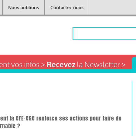
Nous publions
Contactez-nous
Rechercher
nt vos infos >
Recevez
la Newsletter >
nt la CFE-CGC renforce ses actions pour faire de
urnable ?