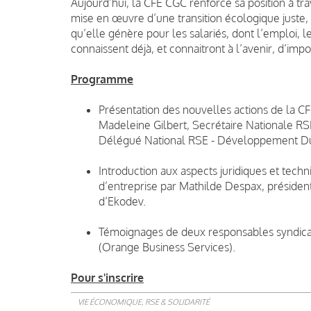
Aujourd’hui, la CFE CGC renforce sa position à tr
mise en œuvre d’une transition écologique juste,
qu’elle génère pour les salariés, dont l’emploi, 
connaissent déjà, et connaitront à l’avenir, d’imp
Programme
Présentation des nouvelles actions de la 
Madeleine Gilbert, Secrétaire Nationale R
Délégué National RSE - Développement Du
Introduction aux aspects juridiques et tech
d’entreprise par Mathilde Despax, présiden
d’Ekodev.
Témoignages de deux responsables syndica
(Orange Business Services).
Pour s'inscrire
VIE ÉCONOMIQUE, RSE & SOLIDARITÉ