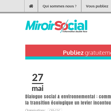
Aller
Qui sommes nous ?
Vous publiez
Main
au
contenu
navigation
principal
Publiez
gratuiteme
27
mai
Dialogue social & environnemental : comme
la transition écologique un levier inconto
Organisations
CFE-CGC