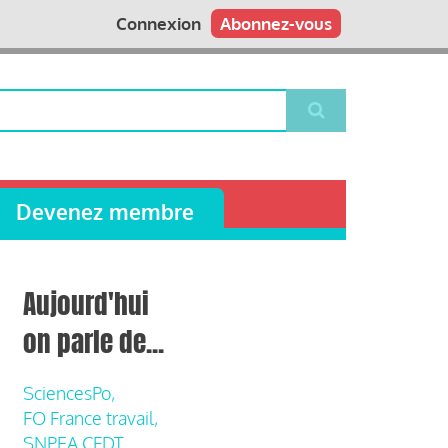
Connexion
Abonnez-vous
Devenez membre
Aujourd'hui
on parle de...
SciencesPo,
FO France travail,
SNPEA CFDT