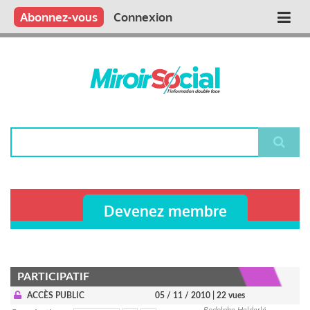
Aller
Qui sommes nous ?
Vous publiez
Nous publions
Contactez-nous
Abonnez-vous
Connexion
Main
au
contenu
navigation
principal
Rechercher
Devenez membre
PARTICIPATIF
ACCÈS PUBLIC
05 / 11 / 2010
| 22 vues
Rodolphe Helderlé