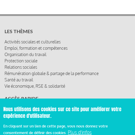
LES THÈMES
Activités sociales et culturelles
Emploi, formation et compétences
Organisation du travail
Protection sociale
Relations sociales
Rémunération globale & partage de la performance
Santé au travail
Vie économique, RSE & solidarité
ACCÈS RAPIDE
Nous utilisons des cookies sur ce site pour améliorer votre
Les abonnements
expérience d'utilisateur.
Les rencontres
Les ressources
En cliquant sur un lien de cette page, vous nous donnez votre
Plus d'infos
consentement de définir des cookies.