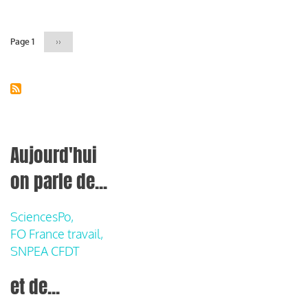
Page 1
Page
››
suivante
Aujourd'hui
on parle de...
SciencesPo,
FO France travail,
SNPEA CFDT
et de...