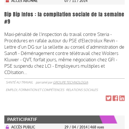
ACCÈS ABONNÉ
07 / 11 / 2014
Bip Bip Infos : la compilation sociale de la semaine
#9
Maxi-pénalité de l'inspection du travail contre Steria -
Procédures en rafale autour du PSE d'Electrolux Revin -
Lettre d’un DG sur la sellette au conseil d’administration de
Sanofi - Déménagement contre télétravail chez Wolters
Kluwer - QVT, forfait jours, même négociation chez GFI -
PSE suspendu chez LCI - Employeurs multiples et
CDIsation...
SANTÉ AU TRAVAIL
parrainé par
GROUPE TECHNOLOGIA
EMPLOI, FORMATION ET COMPÉTENCES
RELATIONS SOCIALES
PARTICIPATIF
ACCÈS PUBLIC
29 / 04 / 2014
| 468 vues