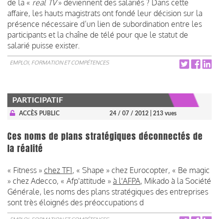
de la «
real TV
» deviennent des salariés ? Dans cette
affaire, les hauts magistrats ont fondé leur décision sur la
présence nécessaire d’un lien de subordination entre les
participants et la chaîne de télé pour que le statut de
salarié puisse exister.
EMPLOI, FORMATION ET COMPÉTENCES
PARTICIPATIF
ACCÈS PUBLIC
24 / 07 / 2012
| 213 vues
Ces noms de plans stratégiques déconnectés de
la réalité
« Fitness »
chez TF1
, « Shape » chez Eurocopter, « Be magic
» chez Adecco, « Afp'attitude »
à l'AFPA
, Mikado à la Société
Générale, les noms des plans stratégiques des entreprises
sont très éloignés des préoccupations d