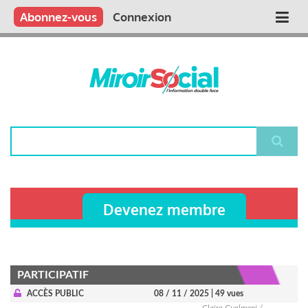
Aller
Qui sommes nous ?
Vous publiez
Nous publions
Contactez-nous
Abonnez-vous
Connexion
Main
au
contenu
navigation
principal
Rechercher
Devenez membre
PARTICIPATIF
ACCÈS PUBLIC
08 / 11 / 2025
| 49 vues
Claire Guelmani /