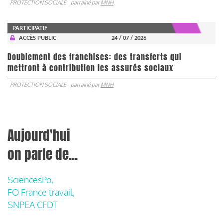
PROTECTION SOCIALE
parrainé par
MNH
PARTICIPATIF
ACCÈS PUBLIC
24 / 07 / 2026
Doublement des franchises: des transferts qui
mettront à contribution les assurés sociaux
PROTECTION SOCIALE
parrainé par
MNH
Aujourd'hui
on parle de...
SciencesPo,
FO France travail,
SNPEA CFDT