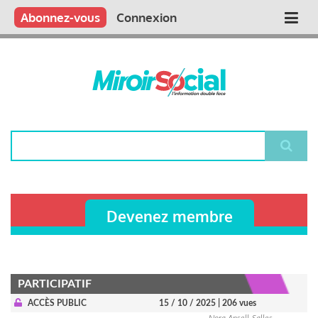
Aller
Qui sommes nous ?
Vous publiez
Nous publions
Contactez-nous
Abonnez-vous
Connexion
Main
au
contenu
navigation
principal
Rechercher
Devenez membre
PARTICIPATIF
ACCÈS PUBLIC
15 / 10 / 2025
| 206 vues
Nora Ansell-Salles