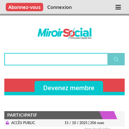
Aller
Qui sommes nous ?
Vous publiez
Nous publions
Contactez-nous
Abonnez-vous
Connexion
Main
au
contenu
navigation
principal
Rechercher
Devenez membre
PARTICIPATIF
ACCÈS PUBLIC
15 / 10 / 2025
| 206 vues
Nora Ansell-Salles