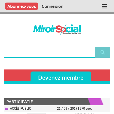
Aller
Qui sommes nous ?
Vous publiez
Nous publions
Contactez-nous
Abonnez-vous
Connexion
Main
au
contenu
navigation
principal
Rechercher
Devenez membre
PARTICIPATIF
ACCÈS PUBLIC
21 / 03 / 2019
| 270 vues
Jacky Lesueur /