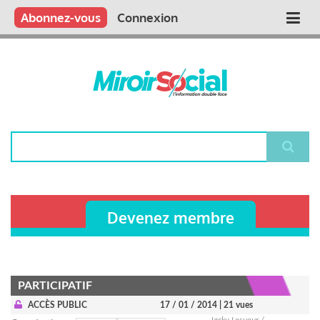
Aller
Qui sommes nous ?
Vous publiez
Nous publions
Contactez-nous
Abonnez-vous
Connexion
Main
au
contenu
navigation
principal
Rechercher
Devenez membre
PARTICIPATIF
ACCÈS PUBLIC
17 / 01 / 2014
| 21 vues
Jacky Lesueur /