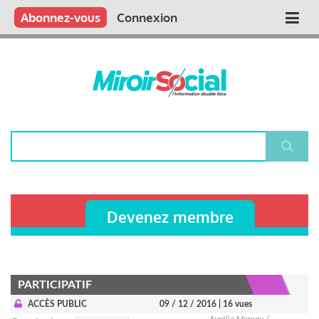
Aller
Qui sommes nous ?
Vous publiez
Nous publions
Contactez-nous
Abonnez-vous
Connexion
Main
au
contenu
navigation
principal
Rechercher
Devenez membre
PARTICIPATIF
ACCÈS PUBLIC
09 / 12 / 2016
| 16 vues
Aurélie Moreau /