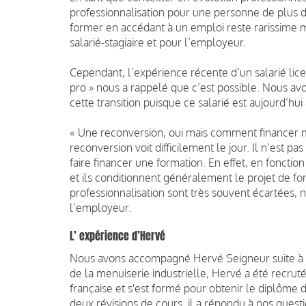
professionnalisation pour une personne de plus d
former en accédant à un emploi reste rarissime m
salarié-stagiaire et pour l’employeur.
Cependant, l’expérience récente d’un salarié lic
pro » nous a rappelé que c’est possible. Nous avon
cette transition puisque ce salarié est aujourd’hui
«
Une reconversion, oui mais comment financer m
reconversion voit difficilement le jour. Il n’est p
faire financer une formation. En effet, en foncti
et ils conditionnent généralement le projet de for
professionnalisation sont très souvent écartées, 
l’employeur.
L’ expérience d’Hervé
Nous avons accompagné Hervé Seigneur suite à s
de la menuiserie industrielle, Hervé a été recrut
française et s'est formé pour obtenir le diplôme 
deux révisions de cours, il a répondu à nos quest