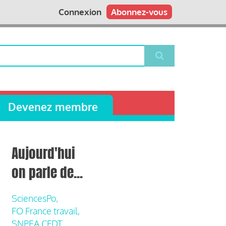
Connexion
Abonnez-vous
Devenez membre
Aujourd'hui
on parle de...
SciencesPo,
FO France travail,
SNPEA CFDT