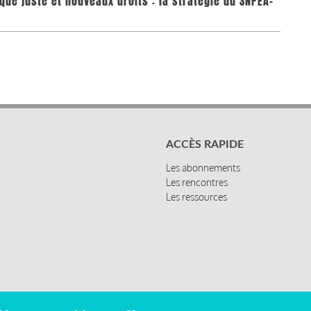
que juste et nouveaux droits : la stratégie du SNPEA-
ACCÈS RAPIDE
Les abonnements
Les rencontres
Les ressources