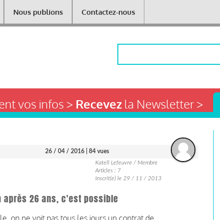
Nous publions
Contactez-nous
Rechercher
nt vos infos >
Recevez
la Newsletter >
26 / 04 / 2016
| 84 vues
Katell Lefeuvre / Membre
Articles : 7
Inscrit(e) le 29 / 11 / 2013
n après 26 ans, c'est possible
e, on ne voit pas tous les jours un contrat de