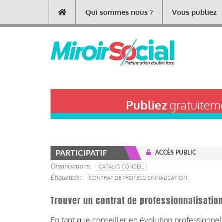
Aller
Qui sommes nous ?
Vous publiez
Main
au
contenu
navigation
principal
Publiez
gratuiteme
PARTICIPATIF
ACCÈS PUBLIC
Organisations
CATALYS CONSEIL
Étiquettes
CONTRAT DE PROFESSIONNALISATION
Trouver un contrat de professionnalisatio
En tant que conseiller en évolution professionnell