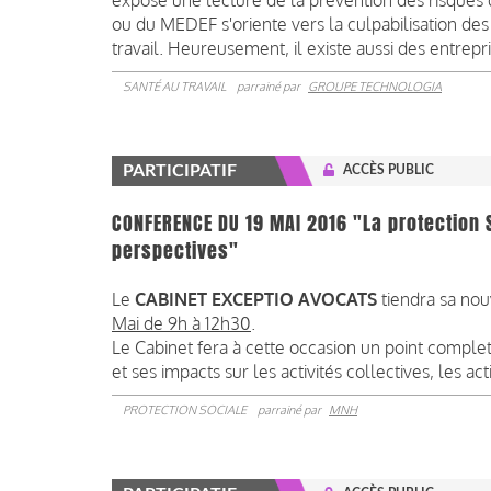
exposé une lecture de la prévention des risques
ou du MEDEF s'oriente vers la culpabilisation des 
travail. Heureusement, il existe aussi des entrep
SANTÉ AU TRAVAIL
parrainé par
GROUPE TECHNOLOGIA
PARTICIPATIF
ACCÈS PUBLIC
CONFERENCE DU 19 MAI 2016 "La protection 
perspectives"
Le
CABINET EXCEPTIO AVOCATS
tiendra sa nou
Mai de 9h à 12h30
.
Le Cabinet fera à cette occasion un point complet
et ses impacts sur les activités collectives, les ac
PROTECTION SOCIALE
parrainé par
MNH