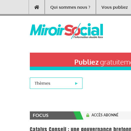
Aller
Qui sommes nous ?
Vous publiez
Main
au
contenu
navigation
principal
Publiez
gratuiteme
Thèmes
FOCUS
ACCÈS ABONNÉ
Catalys Conseil : une gouvernance bretonn