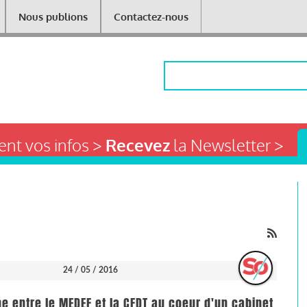
Nous publions
Contactez-nous
Rechercher
nt vos infos >
Recevez
la Newsletter >
24 / 05 / 2016
e entre le MEDEF et la CFDT au coeur d'un cabinet