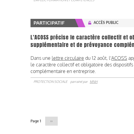
EMPLOI, FORMATION ET COMPÉTENCES
PARTICIPATIF
ACCÈS PUBLIC
L'ACOSS précise le caractère collectif et o
supplémentaire et de prévoyance complé
Dans une
lettre circulaire
du 12 août, l'
ACOSS
app
le caractère collectif et obligatoire des disposit
complémentaire en entreprise.
PROTECTION SOCIALE
parrainé par
MNH
Pagination
Page 1
Page
››
suivante