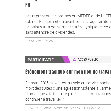
RH
Les représentants bretons du MEDEF et de la CFD
cabinet RH qui met en avant son ancrage territor
Le point sur la gouvernance très atypique de ce c
sans attendre de dividendes.
RELATIONS SOCIALES
PARTICIPATIF
ACCÈS PUBLIC
Événement tragique sur mon lieu de travai
En mars 2015, à Nantes, au sein du service social 
mort des suites d’une agression violente à l’arme
dramatique a fait perdre pied, sens et motivatio
continuer à travailler ?
SANTÉ AU TRAVAIL
parrainé par
GROUPE TECHNOLOGIA