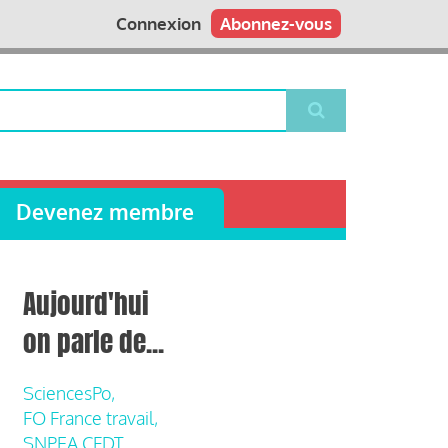
Connexion
Abonnez-vous
Devenez membre
Aujourd'hui
on parle de...
SciencesPo,
FO France travail,
SNPEA CFDT