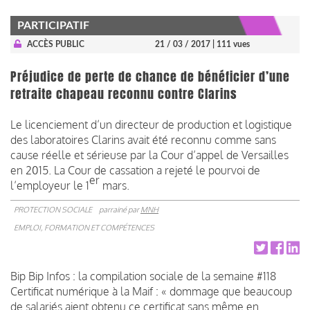
PARTICIPATIF
ACCÈS PUBLIC
21 / 03 / 2017
| 111 vues
Préjudice de perte de chance de bénéficier d’une
retraite chapeau reconnu contre Clarins
Le licenciement d’un directeur de production et logistique
des laboratoires Clarins avait été reconnu comme sans
cause réelle et sérieuse par la Cour d’appel de Versailles
en 2015. La Cour de cassation a rejeté le pourvoi de
er
l’employeur le 1
mars.
PROTECTION SOCIALE
parrainé par
MNH
EMPLOI, FORMATION ET COMPÉTENCES
Bip Bip Infos : la compilation sociale de la semaine #118
Certificat numérique à la Maif : « dommage que beaucoup
de salariés aient obtenu ce certificat sans même en