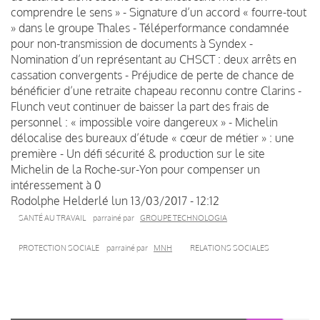
comprendre le sens » - Signature d’un accord « fourre-tout
» dans le groupe Thales - Téléperformance condamnée
pour non-transmission de documents à Syndex -
Nomination d’un représentant au CHSCT : deux arrêts en
cassation convergents - Préjudice de perte de chance de
bénéficier d’une retraite chapeau reconnu contre Clarins -
Flunch veut continuer de baisser la part des frais de
personnel : « impossible voire dangereux » - Michelin
délocalise des bureaux d’étude « cœur de métier » : une
première - Un défi sécurité & production sur le site
Michelin de la Roche-sur-Yon pour compenser un
intéressement à 0
Rodolphe Helderlé
lun 13/03/2017 - 12:12
SANTÉ AU TRAVAIL
parrainé par
GROUPE TECHNOLOGIA
PROTECTION SOCIALE
parrainé par
MNH
RELATIONS SOCIALES