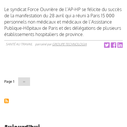
Le syndicat Force Ouvrière de l’AP-HP se félicite du succès
de la manifestation du 28 avril qui a réuni à Paris 15 000
personnels non médicaux et médicaux de l’Assistance
Publique-Hôpitaux de Paris et des délégations de plusieurs
établissements hospitaliers de province.
SANTÉ AU TRAVAIL
parrainé par
GROUPE TECHNOLOGIA
Pagination
Page 1
Page
››
suivante