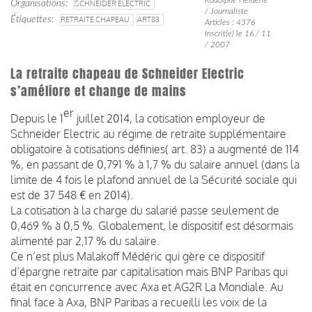
Organisations
SCHNEIDER ELECTRIC
/ Journaliste
Étiquettes
RETRAITE CHAPEAU
ART83
Articles : 4376
Inscrit(e) le 16 / 11
/ 2007
La retraite chapeau de Schneider Electric
s’améliore et change de mains
er
Depuis le 1
juillet 2014, la cotisation employeur de
Schneider Electric au régime de retraite supplémentaire
obligatoire à cotisations définies( art. 83) a augmenté de 114
%, en passant de 0,791 % à 1,7 % du salaire annuel (dans la
limite de 4 fois le plafond annuel de la Sécurité sociale qui
est de 37 548 € en 2014).
La cotisation à la charge du salarié passe seulement de
0,469 % à 0,5 %. Globalement, le dispositif est désormais
alimenté par 2,17 % du salaire.
Ce n’est plus Malakoff Médéric qui gère ce dispositif
d’épargne retraite par capitalisation mais BNP Paribas qui
était en concurrence avec Axa et AG2R La Mondiale. Au
final face à Axa, BNP Paribas a recueilli les voix de la