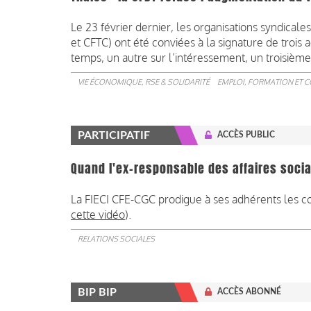
Le 23 février dernier, les organisations syndica
et CFTC) ont été conviées à la signature de troi
temps, un autre sur l’intéressement, un troisième 
VIE ÉCONOMIQUE, RSE & SOLIDARITÉ
EMPLOI, FORMATION ET 
PARTICIPATIF
ACCÈS PUBLIC
Quand l'ex-responsable des affaires social
La FIECI CFE-CGC prodigue à ses adhérents les cons
cette vidéo
).
RELATIONS SOCIALES
BIP BIP
ACCÈS ABONNÉ