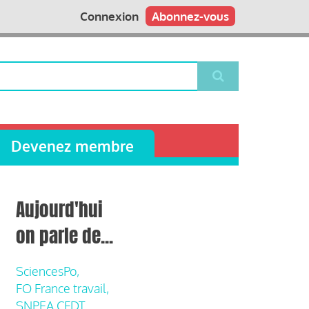
Connexion
Abonnez-vous
Devenez membre
Aujourd'hui
on parle de...
SciencesPo,
FO France travail,
SNPEA CFDT