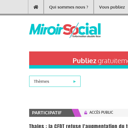
Aller
Qui sommes nous ?
Vous publiez
Main
au
contenu
navigation
principal
Publiez
gratuiteme
Thèmes
PARTICIPATIF
ACCÈS PUBLIC
Thales : la CFDT refuse l'augmentation du 