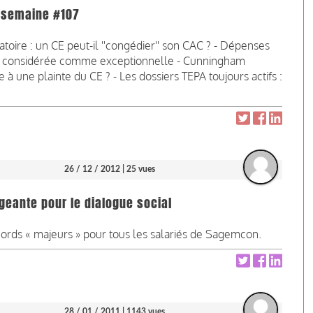
la semaine #107
atoire : un CE peut-il ''congédier'' son CAC ? - Dépenses
ge considérée comme exceptionnelle - Cunningham
te à une plainte du CE ? - Les dossiers TEPA toujours actifs :
26 / 12 / 2012
| 25 vues
eante pour le dialogue social
cords « majeurs » pour tous les salariés de Sagemcon.
28 / 01 / 2011
| 1143 vues