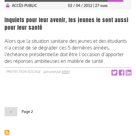
ACCÈS PUBLIC
02 / 04 / 2012
| 27 vues
Inquiets pour leur avenir, les jeunes le sont aussi
pour leur santé
Alors que la situation sanitaire des jeunes et des étudiants
n’a cessé de se dégrader ces 5 dernières années,
l'échéance présidentielle doit être l’occasion d’apporter
des réponses ambitieuses en matière de santé.
PROTECTION SOCIALE
parrainé par
MNH
Pagination
Page
‹‹
Page 2
précédente