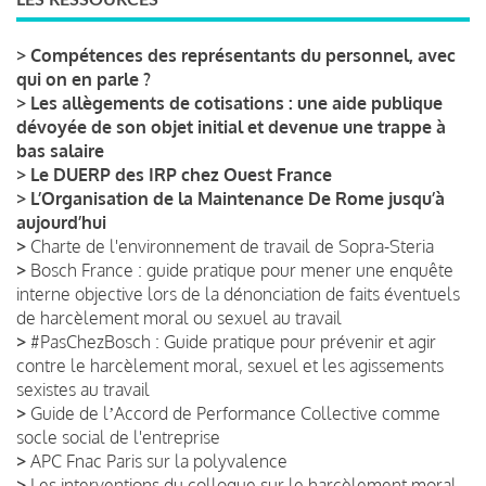
>
Compétences des représentants du personnel, avec
qui on en parle ?
>
Les allègements de cotisations : une aide publique
dévoyée de son objet initial et devenue une trappe à
bas salaire
>
Le DUERP des IRP chez Ouest France
>
L’Organisation de la Maintenance De Rome jusqu’à
aujourd’hui
>
Charte de l'environnement de travail de Sopra-Steria
>
Bosch France : guide pratique pour mener une enquête
interne objective lors de la dénonciation de faits éventuels
de harcèlement moral ou sexuel au travail
>
#PasChezBosch : Guide pratique pour prévenir et agir
contre le harcèlement moral, sexuel et les agissements
sexistes au travail
>
Guide de lʼAccord de Performance Collective comme
socle social de l'entreprise
>
APC Fnac Paris sur la polyvalence
>
Les interventions du colloque sur le harcèlement moral