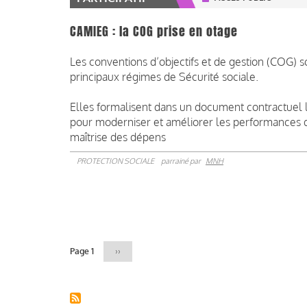
CAMIEG : la COG prise en otage
Les conventions d’objectifs et de gestion (COG) so
principaux régimes de Sécurité sociale.
Elles formalisent dans un document contractuel l
pour moderniser et améliorer les performances d
maîtrise des dépens
PROTECTION SOCIALE
parrainé par
MNH
Pagination
Page 1
Page
››
suivante