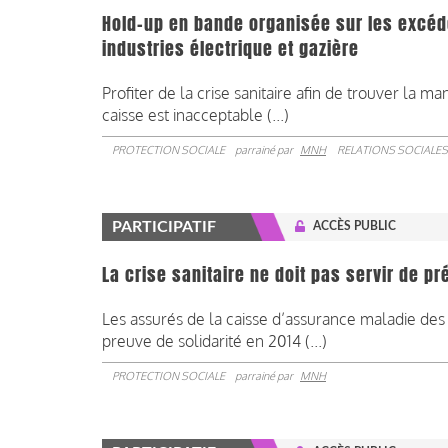
Hold-up en bande organisée sur les excéd
industries électrique et gazière
Profiter de la crise sanitaire afin de trouver la m
caisse est inacceptable (...)
PROTECTION SOCIALE
parrainé par
MNH
RELATIONS SOCIALES
PARTICIPATIF
ACCÈS PUBLIC
La crise sanitaire ne doit pas servir de p
Les assurés de la caisse d’assurance maladie des i
preuve de solidarité en 2014 (...)
PROTECTION SOCIALE
parrainé par
MNH