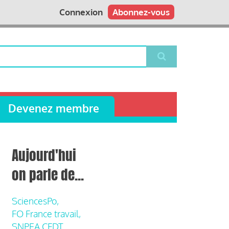
Connexion
Abonnez-vous
Devenez membre
Aujourd'hui
on parle de...
SciencesPo,
FO France travail,
SNPEA CFDT