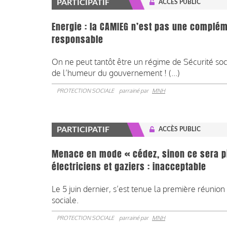
PARTICIPATIF
ACCÈS PUBLIC
Energie : la CAMIEG n’est pas une complém
responsable
On ne peut tantôt être un régime de Sécurité soc
de l’humeur du gouvernement ! (...)
PROTECTION SOCIALE
parrainé par
MNH
PARTICIPATIF
ACCÈS PUBLIC
Menace en mode « cédez, sinon ce sera pi
électriciens et gaziers : inacceptable
Le 5 juin dernier, s’est tenue la première réuni
sociale.
PROTECTION SOCIALE
parrainé par
MNH