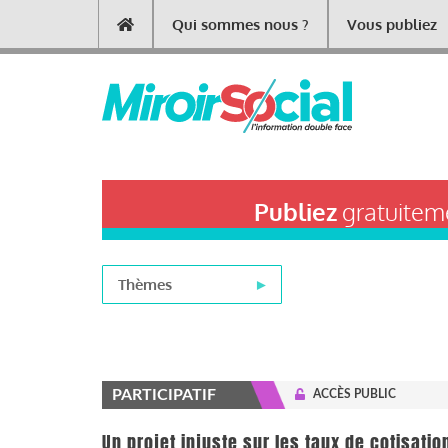
Aller
Qui sommes nous ?
Vous publiez
Main
au
contenu
navigation
principal
Publiez
gratuiteme
Thèmes
PARTICIPATIF
ACCÈS PUBLIC
Un projet injuste sur les taux de cotisatio