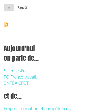
Page
‹‹
Page 2
précédente
Aujourd'hui
on parle de...
SciencesPo,
FO France travail,
SNPEA CFDT
et de...
Emploi, formation et compétences,