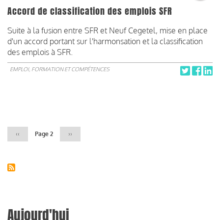
Accord de classification des emplois SFR
Suite à la fusion entre SFR et Neuf Cegetel, mise en place
d'un accord portant sur l'harmonsation et la classification
des emplois à SFR.
EMPLOI, FORMATION ET COMPÉTENCES
Pagination
Page
‹‹
Page 2
Page
››
précédente
suivante
Aujourd'hui