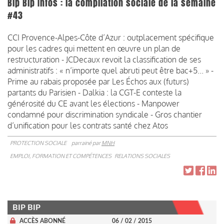
Bip Bip Infos : la compilation sociale de la semaine
#43
CCI Provence-Alpes-Côte d’Azur : outplacement spécifique
pour les cadres qui mettent en œuvre un plan de
restructuration - JCDecaux revoit la classification de ses
administratifs : « n’importe quel abruti peut être bac+5... » -
Prime au rabais proposée par Les Échos aux (futurs)
partants du Parisien - Dalkia : la CGT-E conteste la
générosité du CE avant les élections - Manpower
condamné pour discrimination syndicale - Gros chantier
d’unification pour les contrats santé chez Atos
PROTECTION SOCIALE
parrainé par
MNH
EMPLOI, FORMATION ET COMPÉTENCES
RELATIONS SOCIALES
BIP BIP
ACCÈS ABONNÉ
06 / 02 / 2015