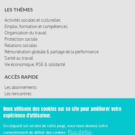
LES THÈMES
Activités sociales et culturelles
Emploi, formation et compétences
Organisation du travail
Protection sociale
Relations sociales
Rémunération globale & partage de la performance
Santé au travail
Vie économique, RSE & solidarité
ACCÈS RAPIDE
Les abonnements
Les rencontres
Les ressources
Nous utilisons des cookies sur ce site pour améliorer votre
expérience d'utilisateur.
© 2019 Miroir Social - Réalisé par
Cafffeine
En cliquant sur un lien de cette page, vous nous donnez votre
Plus d'infos
consentement de définir des cookies.