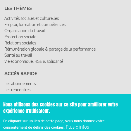
LES THÈMES
Activités sociales et culturelles
Emploi, formation et compétences
Organisation du travail
Protection sociale
Relations sociales
Rémunération globale & partage de la performance
Santé au travail
Vie économique, RSE & solidarité
ACCÈS RAPIDE
Les abonnements
Les rencontres
Les ressources
Nous utilisons des cookies sur ce site pour améliorer votre
expérience d'utilisateur.
© 2019 Miroir Social - Réalisé par
Cafffeine
En cliquant sur un lien de cette page, vous nous donnez votre
Plus d'infos
consentement de définir des cookies.