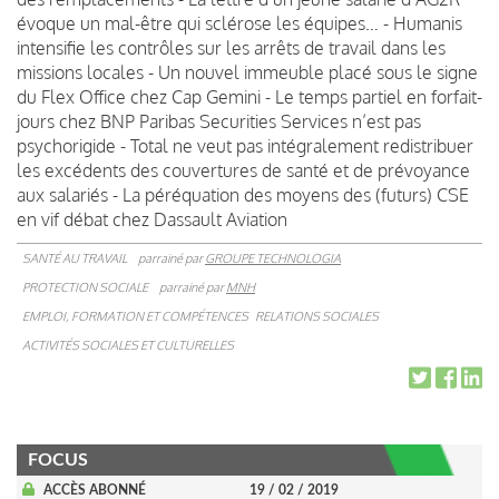
évoque un mal-être qui sclérose les équipes… - Humanis
intensifie les contrôles sur les arrêts de travail dans les
missions locales - Un nouvel immeuble placé sous le signe
du Flex Office chez Cap Gemini - Le temps partiel en forfait-
jours chez BNP Paribas Securities Services n’est pas
psychorigide - Total ne veut pas intégralement redistribuer
les excédents des couvertures de santé et de prévoyance
aux salariés - La péréquation des moyens des (futurs) CSE
en vif débat chez Dassault Aviation
SANTÉ AU TRAVAIL
parrainé par
GROUPE TECHNOLOGIA
PROTECTION SOCIALE
parrainé par
MNH
EMPLOI, FORMATION ET COMPÉTENCES
RELATIONS SOCIALES
ACTIVITÉS SOCIALES ET CULTURELLES
FOCUS
ACCÈS ABONNÉ
19 / 02 / 2019