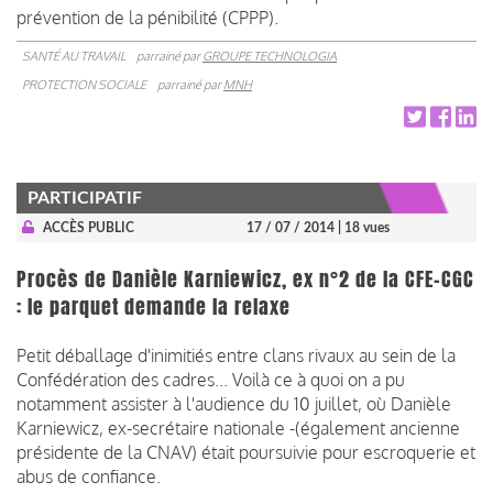
prévention de la pénibilité (CPPP).
SANTÉ AU TRAVAIL
parrainé par
GROUPE TECHNOLOGIA
PROTECTION SOCIALE
parrainé par
MNH
PARTICIPATIF
ACCÈS PUBLIC
17 / 07 / 2014
| 18 vues
Procès de Danièle Karniewicz, ex n°2 de la CFE-CGC
: le parquet demande la relaxe
Petit déballage d'inimitiés entre clans rivaux au sein de la
Confédération des cadres... Voilà ce à quoi on a pu
notamment assister à l'audience du 10 juillet, où Danièle
Karniewicz, ex-secrétaire nationale -(également ancienne
présidente de la CNAV) était poursuivie pour escroquerie et
abus de confiance.