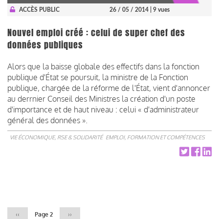
ACCÈS PUBLIC
26 / 05 / 2014
| 9 vues
Nouvel emploi créé : celui de super chef des
données publiques
Alors que la baisse globale des effectifs dans la fonction
publique d'État se poursuit, la ministre de la Fonction
publique, chargée de la réforme de l'État, vient d'annoncer
au derrnier Conseil des Ministres la création d'un poste
d'importance et de haut niveau : celui « d'administrateur
général des données ».
VIE ÉCONOMIQUE, RSE & SOLIDARITÉ
EMPLOI, FORMATION ET COMPÉTENCES
Pagination
Page
‹‹
Page 2
Page
››