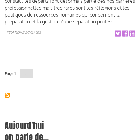
constat : les départs font désormais partie des nos carrières
professionnelles mais très rares sont les réflexions et les
politiques de ressources humaines qui concernent la
préparation et la gestion d’une séparation profess
RELATIONS SOCIALES
Pagination
Page 1
Page
››
suivante
Aujourd'hui
on parle de...