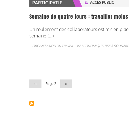
PARTICIPATIF
ACCÈS PUBLIC
Semaine de quatre jours : travailler moins
Un roulement des collaborateurs est mis en place 
semaine (...)
ORGANISATION DU TRAVAIL
VIE ÉCONOMIQUE, RSE & SOLIDARI
Pagination
Page
‹‹
Page 2
Page
››
précédente
suivante