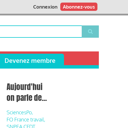
Connexion
Abonnez-vous
Devenez membre
Aujourd'hui
on parle de...
SciencesPo,
FO France travail,
SNPEA CFDT