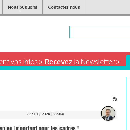
Nous publions
Contactez-nous
Rechercher
nt vos infos >
Recevez
la Newsletter >
29 / 01 / 2024
| 83 vues
n enjeu important pour les cadres !