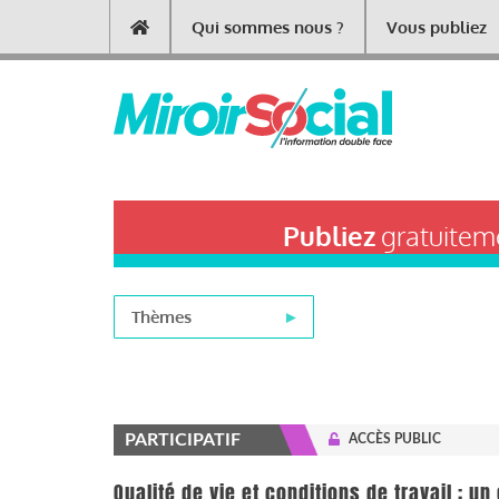
Aller
Qui sommes nous ?
Vous publiez
Main
au
contenu
navigation
principal
Publiez
gratuiteme
Thèmes
PARTICIPATIF
ACCÈS PUBLIC
Qualité de vie et conditions de travail : u