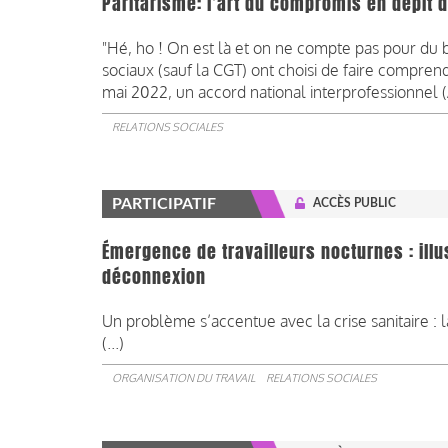
Paritarisme: l’art du compromis en dépit 
"Hé, ho ! On est là et on ne compte pas pour du b
sociaux (sauf la CGT) ont choisi de faire compren
mai 2022, un accord national interprofessionnel (
RELATIONS SOCIALES
PARTICIPATIF
ACCÈS PUBLIC
Émergence de travailleurs nocturnes : illus
déconnexion
Un problème s’accentue avec la crise sanitaire : l
(...)
ORGANISATION DU TRAVAIL
RELATIONS SOCIALES