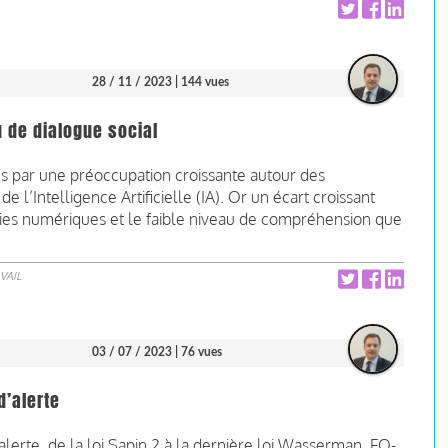
28 / 11 / 2023
| 144 vues
eu de dialogue social
s par une préoccupation croissante autour des
e l’Intelligence Artificielle (IA). Or un écart croissant
ies numériques et le faible niveau de compréhension que
VAIL
03 / 07 / 2023
| 76 vues
d’alerte
alerte, de la loi Sapin 2 à la dernière loi Wasserman, FO-