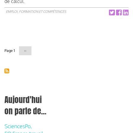
de calcul.
EMPLOI, FORMATION ET COMPÉTENCES
Pagination
Page 1
Page
››
suivante
Aujourd'hui
on parle de...
SciencesPo,