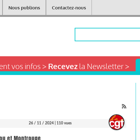
Nous publions
Contactez-nous
Rechercher
nt vos infos >
Recevez
la Newsletter >
26 / 11 / 2024
| 110 vues
iou et Montrouge