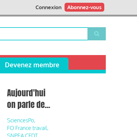
Connexion
Abonnez-vous
Devenez membre
Aujourd'hui
on parle de...
SciencesPo,
FO France travail,
SNPEA CFDT