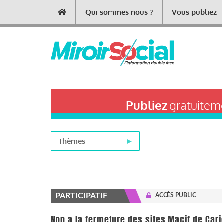
Aller
Qui sommes nous ?
Vous publiez
Main
au
contenu
navigation
principal
Publiez
gratuiteme
Thèmes
PARTICIPATIF
ACCÈS PUBLIC
Non a la fermeture des sites Macif de Car