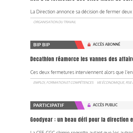
La Direction annonce sa décision de fermer deux s
ORGANISATION DU TRAVAIL
BIP BIP
ACCÈS ABONNÉ
Decathlon réamorce les vannes des affair
Ces deux fermetures interviennent alors que l'ens
EMPLOI, FORMATION ET COMPÉTENCES
VIE ÉCONOMIQUE, RSE 
PARTICIPATIF
ACCÈS PUBLIC
Goodyear : un beau défi pour la direction
La CFE-CGC chimie regrette autant que les autres