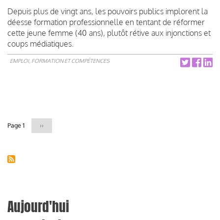
Depuis plus de vingt ans, les pouvoirs publics implorent la
déesse formation professionnelle en tentant de réformer
cette jeune femme (40 ans), plutôt rétive aux injonctions et
coups médiatiques.
EMPLOI, FORMATION ET COMPÉTENCES
Pagination
Page 1
Page
››
suivante
Aujourd'hui