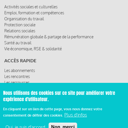
Activités sociales et culturelles
Emploi, formation et compétences
Organisation du travail
Protection sociale
Relations sociales
Rémunération globale & partage de la performance
Santé au travail
Vie économique, RSE & solidarité
ACCÈS RAPIDE
Les abonnements
Les rencontres
Les ressources
Nous utilisons des cookies sur ce site pour améliorer votre
expérience d'utilisateur.
© 2019 Miroir Social - Réalisé par
Cafffeine
En cliquant sur un lien de cette page, vous nous donnez votre
Plus d'infos
consentement de définir des cookies.
Mentions légales et condition générale d’utilisation et
Pied
d’abonnement
Oui, je suis d'accord
Non, merci