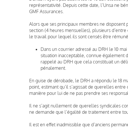
représentativité. Depuis cette date, l’Unsa ne bé
GMF Assurances.
Alors que ses principaux membres ne disposent p
section (4 heures mensuelles), plusieurs d’entre e
le travail pour lequel ils sont censés être rémuné
Dans un courrier adressé au DRH le 10 mai 2
situation inacceptable, connue également de
rappelé au DRH que cela constituait un déli
pénalement.
En guise de dérobade, le DRH a répondu le 18 mai 
point, estimant qu’il s’agissait de querelles entr
manière pour lui de ne pas prendre ses responsab
Il ne s’agit nullement de querelles syndicales co
ne demande que l’égalité de traitement entre tous
Il est en effet inadmissible que d’anciens perma