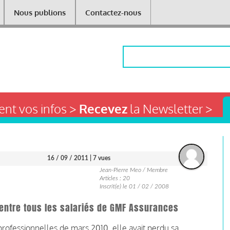
Nous publions
Contactez-nous
Rechercher
nt vos infos >
Recevez
la Newsletter >
16 / 09 / 2011
| 7 vues
Jean-Pierre Meo / Membre
Articles : 20
Inscrit(e) le 01 / 02 / 2008
t entre tous les salariés de GMF Assurances
 professionnelles de mars 2010, elle avait perdu sa