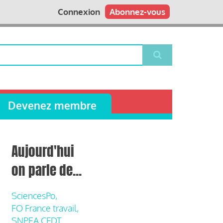
Connexion
Abonnez-vous
Devenez membre
Aujourd'hui
on parle de...
SciencesPo,
FO France travail,
SNPEA CFDT