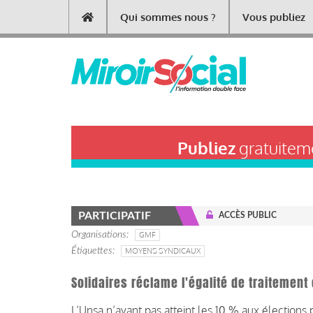
Aller
Qui sommes nous ?
Vous publiez
Main
au
contenu
navigation
principal
Publiez
gratuiteme
PARTICIPATIF
ACCÈS PUBLIC
Organisations
GMF
Étiquettes
MOYENS SYNDICAUX
Solidaires réclame l'égalité de traitemen
L’Unsa n’ayant pas atteint les 10 % aux élections