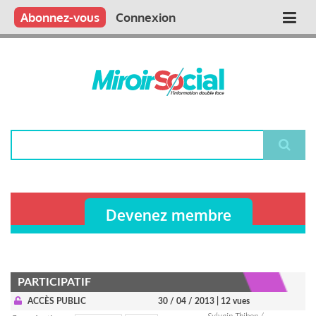
Aller
Qui sommes nous ?
Vous publiez
Nous publions
Contactez-nous
Abonnez-vous
Connexion
Main
au
contenu
navigation
principal
Rechercher
Devenez membre
PARTICIPATIF
ACCÈS PUBLIC
30 / 04 / 2013
| 12 vues
Sylvain Thibon /