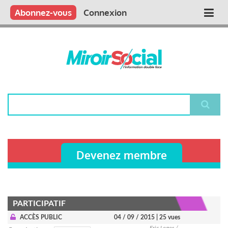
Aller
Qui sommes nous ?
Vous publiez
Nous publions
Contactez-nous
Abonnez-vous
Connexion
Main
au
contenu
navigation
principal
Rechercher
Devenez membre
PARTICIPATIF
ACCÈS PUBLIC
04 / 09 / 2015
| 25 vues
Eric Leger /