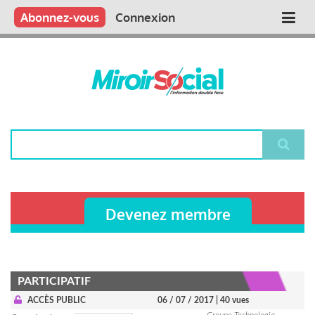
Aller
Qui sommes nous ?
Vous publiez
Nous publions
Contactez-nous
Abonnez-vous
Connexion
Main
au
contenu
navigation
principal
Rechercher
Devenez membre
PARTICIPATIF
ACCÈS PUBLIC
06 / 07 / 2017
| 40 vues
Groupe Technologia